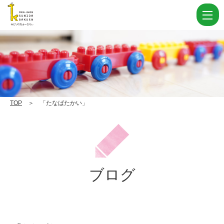
「た
な
ば
た
か
い」
|
TOP
＞ 「たなばたかい」
学
校
法
人
ブログ
住
田
学