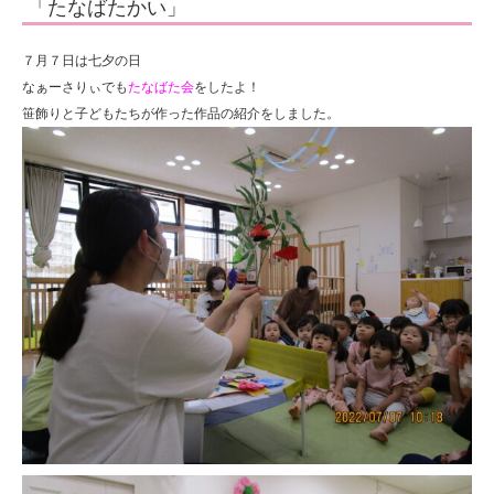
「たなばたかい」
園
７月７日は七夕の日
なぁーさりぃでも
たなばた会
をしたよ！
笹飾りと子どもたちが作った作品の紹介をしました。