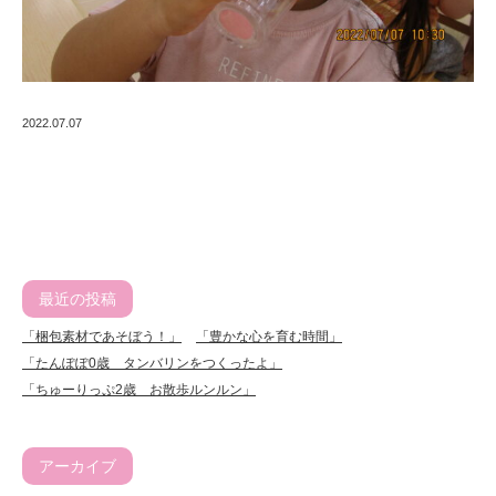
2022.07.07
最近の投稿
「梱包素材であそぼう！」
「豊かな心を育む時間」
「たんぽぽ0歳 タンバリンをつくったよ」
「ちゅーりっぷ2歳 お散歩ルンルン」
アーカイブ