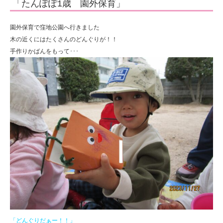
「たんぽぽ1歳 園外保育」
人
住
園外保育で窪地公園へ行きました
田
木の近くにはたくさんのどんぐりが！！
手作りかばんをもって･･･
学
園
「どんぐりだぁー！！」