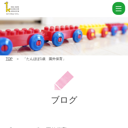
「た
ん
ぽ
ぽ
1
歳
園
TOP
＞ 「たんぽぽ1歳 園外保育」
外
保
育」
|
ブログ
学
校
法