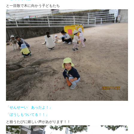
と一目散で木に向かう子どもたち
「せんせーい あったよ！」
「ぼうしもついてる！！」
と拾うたびに嬉しい声があがります！！