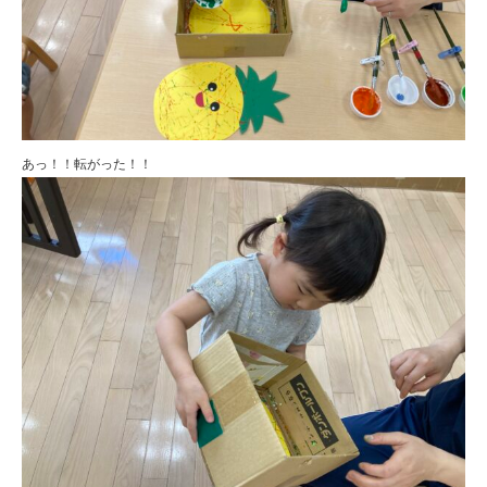
あっ！！転がった！！