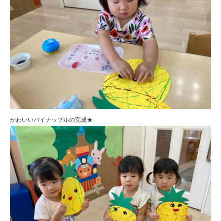
かわいいパイナップルの完成★