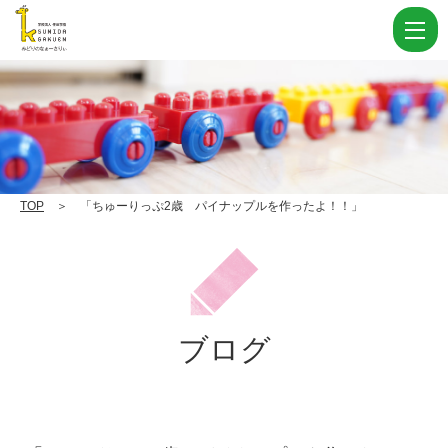
「ち
ゅ
ー
り
っ
ぷ
2
TOP
＞ 「ちゅーりっぷ2歳 パイナップルを作ったよ！！」
歳
パ
イ
ナ
ブログ
ッ
プ
ル