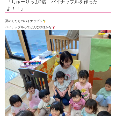
「ちゅーりっぷ2歳 パイナップルを作った
を
よ！！」
作
っ
夏のくだものパイナップル
パイナップルってどんな模様かな
た
よ！！」
|
学
校
法
人
住
田
学
園