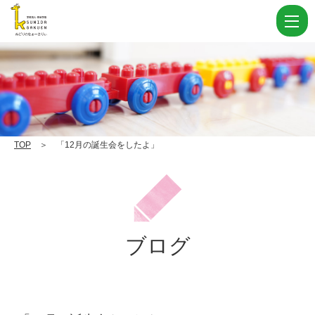
「12
月
の
誕
生
会
を
TOP
＞ 「12月の誕生会をしたよ」
し
た
よ」
|
ブログ
学
校
法