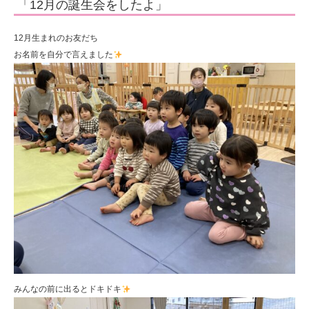
「12月の誕生会をしたよ」
人
住
12月生まれのお友だち
田
お名前を自分で言えました
学
園
みんなの前に出るとドキドキ