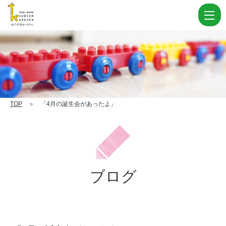
「4
月
の
誕
生
会
が
TOP
＞ 「4月の誕生会があったよ」
あ
っ
た
よ」
ブログ
|
学
校