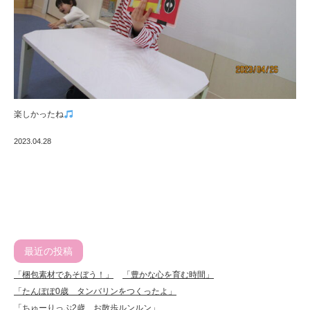
楽しかったね
2023.04.28
最近の投稿
「梱包素材であそぼう！」
「豊かな心を育む時間」
「たんぽぽ0歳 タンバリンをつくったよ」
「ちゅーりっぷ2歳 お散歩ルンルン」