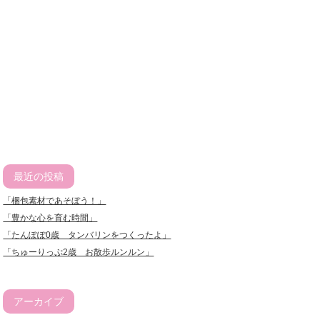
最近の投稿
「梱包素材であそぼう！」
「豊かな心を育む時間」
「たんぽぽ0歳 タンバリンをつくったよ」
「ちゅーりっぷ2歳 お散歩ルンルン」
アーカイブ