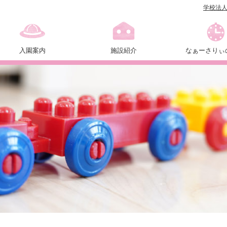
学校法人
「た
ん
ぽ
入園案内
施設紹介
なぁーさりぃ
ぽ
１日の流
年間行
歳
ど
ん
ぐ
り
を
作
っ
」