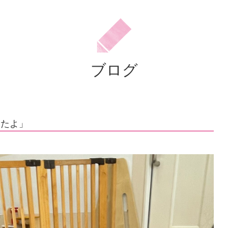
た
よ」
学
校
ブログ
法
人
住
ったよ」
田
学
園